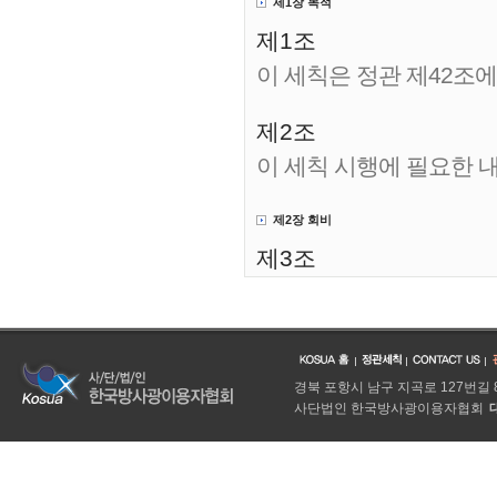
제1장 목적
법인의 주된 사무소는 경상
제1조
제4조(운영준칙)
이 세칙은 정관 제42조
① 법인은 제1조의 설립
제2조
② 법인은 민법, 공익법
이 세칙 시행에 필요한 
신부장관이 부과한 설립
③ 법인의 사업 수입은 
제2장 회비
의 특수관계 등에 의하여
제3조
범위를 한정할 경우에는
회비는 정회원 회비, 학
서 정한다.
제2장 사업
제5조(사업)
제4조
경북 포항시 남구 지곡로 127번길
① 법인은 제1조의 목적
사단법인 한국방사광이용자협회
회비는 매 회계 년도 시
1. 방사광 실험시설 이용
2. 방사광 이용계획 검토
제5조